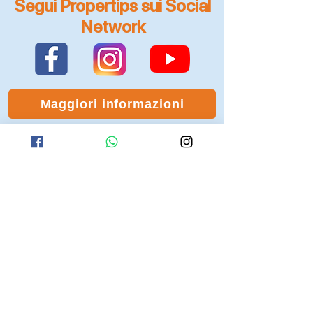
Segui Propertips sui Social
Network
Maggiori informazioni
Dove siamo
Cattolica (RN) - 47841 - Via Fiume
19A
Cattolica (RN) - 47841 - Via Maurice
Ravel 13
Dal Lunedì al Venerdì